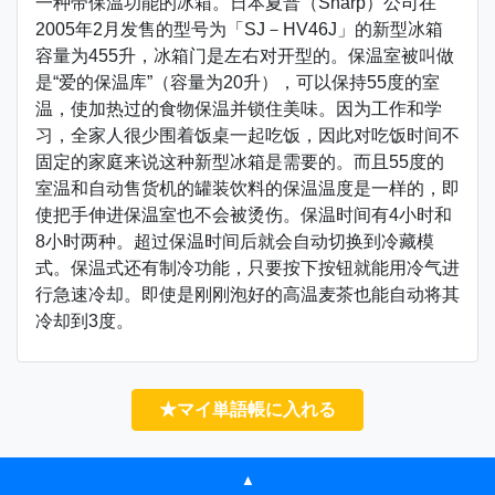
一种带保温功能的冰箱。日本夏普（Sharp）公司在
2005年2月发售的型号为「SJ－HV46J」的新型冰箱
容量为455升，冰箱门是左右对开型的。保温室被叫做
是“爱的保温库”（容量为20升），可以保持55度的室
温，使加热过的食物保温并锁住美味。因为工作和学
习，全家人很少围着饭桌一起吃饭，因此对吃饭时间不
固定的家庭来说这种新型冰箱是需要的。而且55度的
室温和自动售货机的罐装饮料的保温温度是一样的，即
使把手伸进保温室也不会被烫伤。保温时间有4小时和
8小时两种。超过保温时间后就会自动切换到冷藏模
式。保温式还有制冷功能，只要按下按钮就能用冷气进
行急速冷却。即使是刚刚泡好的高温麦茶也能自动将其
冷却到3度。
★マイ単語帳に入れる
▲