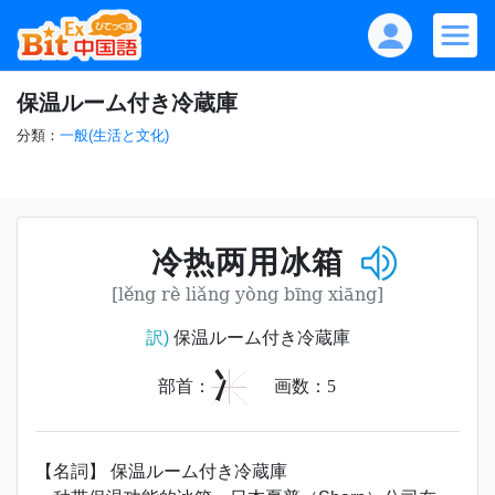
保温ルーム付き冷蔵庫
分類：
一般(生活と文化)
冷热两用冰箱
[lěng rè liǎng yòng bīng xiāng]
訳)
保温ルーム付き冷蔵庫
冫
部首：
画数：
5
【名詞】 保温ルーム付き冷蔵庫