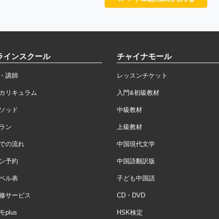
ラインスクール
チャイナモール
・講師
レッスンチケット
カリキュラム
入門&初級教材
ソッド
中級教材
ラン
上級教材
での流れ
中国現代文学
ン予約
中国語翻訳版
ベル表
子ども中国語
修サービス
CD・DVD
plus
HSK検定