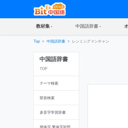
(current)
(current)
教材集
中国語辞書
Top
中国語辞書
レンミングァンチャン
中国語辞書
TOP
テーマ検索
部首検索
多音字学習辞書
簡体字·繁体字対照