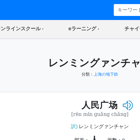
(current)
(current)
オンラインスクール
eラーニング
チャイ
レンミングァンチ
分類：
上海の地下鉄
人民广场
[rén mín guǎng chǎng]
訳)
レンミングァンチャン