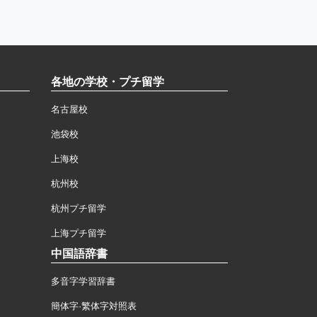
各地の学校・プチ留学
名古屋校
池袋校
上海校
杭州校
杭州プチ留学
上海プチ留学
中国語辞書
多音字学習辞書
簡体字·繁体字対照表