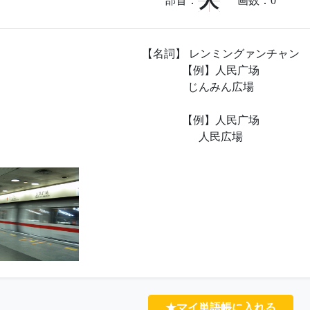
人
部首：
画数：
0
【名詞】 レンミングァンチャン
【例】人民广场
じんみん広場
【例】人民广场
人民広場
★マイ単語帳に入れる