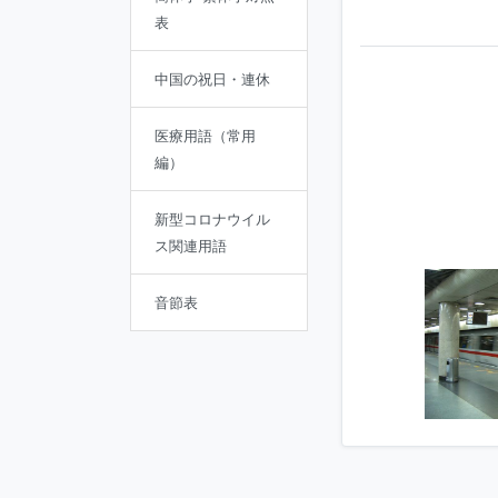
表
中国の祝日・連休
医療用語（常用
編）
新型コロナウイル
ス関連用語
音節表