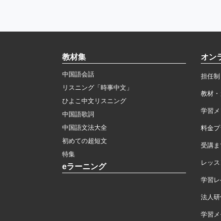
教材集
オン
中国語会話
担任制
リスニング「時事中文」
教材・
ひよこ中文リスニング
学習メ
中国語歌詞
中国語文法大全
料金プ
初めての超短文
受講ま
特集
レッス
eラーニング
学習レ
法人研
学習メモ