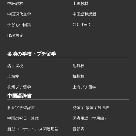
中級教材
上級教材
中国現代文学
中国語翻訳版
子ども中国語
CD・DVD
HSK検定
各地の学校・プチ留学
名古屋校
池袋校
上海校
杭州校
杭州プチ留学
上海プチ留学
中国語辞書
多音字学習辞書
簡体字·繁体字対照表
中国の祝日・連休
医療用語（常用編）
新型コロナウイルス関連用語
音節表