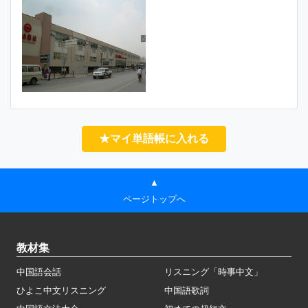
★マイ単語帳に入れる
▲
ページトップへ
教材集
中国語会話
リスニング「時事中文」
ひよこ中文リスニング
中国語歌詞