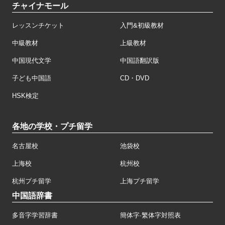
チャイナモール
レッスンチケット
入門&初級教材
中級教材
上級教材
中国現代文学
中国語翻訳版
子ども中国語
CD・DVD
HSK検定
各地の学校・プチ留学
名古屋校
池袋校
上海校
杭州校
杭州プチ留学
上海プチ留学
中国語辞書
多音字学習辞書
簡体字·繁体字対照表