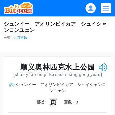
シュンイー アオリンピイカア シュイシャ
ンコンユェン
分類：
北京五輪
顺义奥林匹克水上公园
[shùn yì ào lín pǐ kè shuǐ shàng gōng yuán]
訳)
シュンイー アオリンピイカア シュイシャンコ
ンユェン
页
部首：
画数：
3