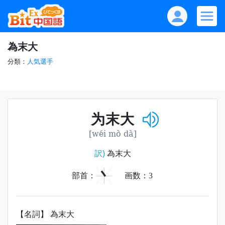
為末大
分類：
人気選手
为末大
[wéi mò dà]
訳)
為末大
丶
部首：
画数：
3
【名詞】 為末大