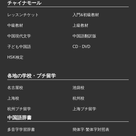
チャイナモール
レッスンチケット
入門&初級教材
中級教材
上級教材
中国現代文学
中国語翻訳版
子ども中国語
CD・DVD
HSK検定
各地の学校・プチ留学
名古屋校
池袋校
上海校
杭州校
杭州プチ留学
上海プチ留学
中国語辞書
多音字学習辞書
簡体字·繁体字対照表