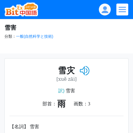
雪害
分類：
一般(自然科学と技術)
雪灾
[xuě zāi]
訳)
雪害
雨
部首：
画数：
3
【名詞】 雪害