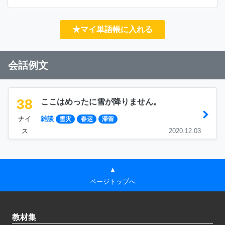
★マイ単語帳に入れる
会話例文
38
ここはめったに雪が降りません。
ナイ
雑談
雪灾
春运
滞留
ス
2020.12.03
▲
ページトップへ
教材集