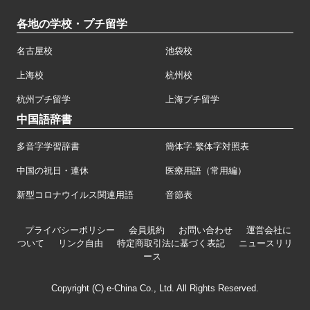
各地の学校・プチ留学
名古屋校
池袋校
上海校
杭州校
杭州プチ留学
上海プチ留学
中国語辞書
多音字学習辞書
簡体字·繁体字対照表
中国の祝日・連休
医療用語（常用編）
新型コロナウイルス関連用語
音節表
プライバシーポリシー
会員規約
お問い合わせ
運営会社に
ついて
リンク自由
特定商取引法に基づく表記
ニュースリリ
ース
Copyright (C) e-China Co., Ltd. All Rights Reserved.