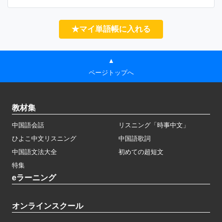
★マイ単語帳に入れる
▲
ページトップへ
教材集
中国語会話
リスニング「時事中文」
ひよこ中文リスニング
中国語歌詞
中国語文法大全
初めての超短文
特集
eラーニング
オンラインスクール