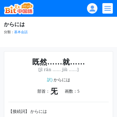
からには
分類：
基本会話
既然……就……
[jì rán …… jiù ……]
訳)
からには
旡
部首：
画数：
5
【接続詞】 からには