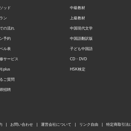
ソッド
中級教材
ラン
上級教材
での流れ
中国現代文学
ン予約
中国語翻訳版
ベル表
子ども中国語
修サービス
CD・DVD
plus
HSK検定
るご質問
师招聘
約
|
お問い合わせ
|
運営会社について
|
リンク自由
|
特定商取引法