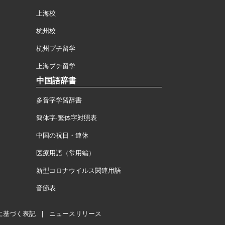
上海校
杭州校
杭州プチ留学
上海プチ留学
中国語辞書
多音字学習辞書
簡体字·繁体字対照表
中国の祝日・連休
医療用語（常用編）
新型コロナウイルス関連用語
音節表
に基づく表記
|
ニュースリリース