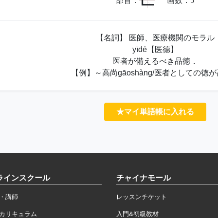
匚
部首：
画数：
5
【名詞】 医師、医療機関のモラル
yīdé【医德】
医者が備えるべき品徳．
【例】～高尚gāoshàng/医者としての徳
★マイ単語帳に入れる
ラインスクール
チャイナモール
・講師
レッスンチケット
カリキュラム
入門&初級教材