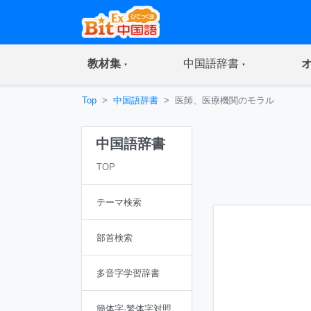
(current)
(current)
教材集
中国語辞書
Top
中国語辞書
医師、医療機関のモラル
中国語辞書
TOP
テーマ検索
部首検索
多音字学習辞書
簡体字·繁体字対照