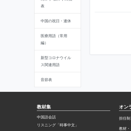
表
中国の祝日・連休
医療用語（常用
編）
新型コロナウイル
ス関連用語
音節表
教材集
オン
中国語会話
担任制
リスニング「時事中文」
教材・