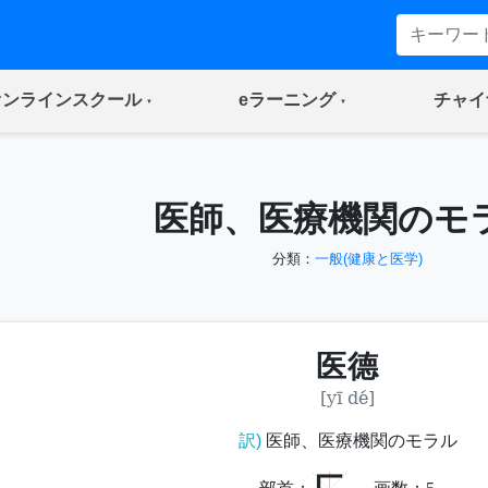
(current)
(current)
オンラインスクール
eラーニング
チャイ
医師、医療機関のモ
分類：
一般(健康と医学)
医德
[yī dé]
訳)
医師、医療機関のモラル