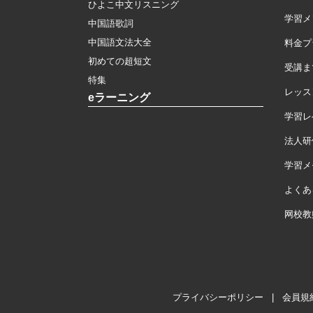
ひよこ中文リスニング
学習メ
中国語歌詞
中国語文法大全
料金プ
初めての超短文
受講ま
特集
レッス
eラーニング
学習レ
法人研
学習メモ
よくあ
网校教
プライバシーポリシー
|
会員規