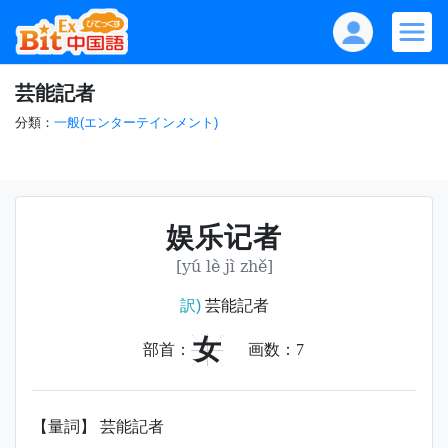
芸能記者
分類：
一般(エンターテインメント)
娱乐记者
[yú lè jì zhě]
訳)
芸能記者
女
部首：
画数：
7
【量詞】 芸能記者