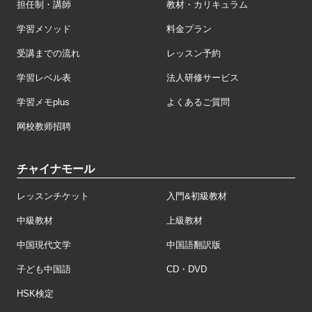
担任制・講師
教材・カリキュラム
学習メソッド
料金プラン
受講までの流れ
レッスン予約
学習レベル表
法人研修サービス
学習メモplus
よくあるご質問
网校教师招聘
チャイナモール
レッスンチケット
入門&初級教材
中級教材
上級教材
中国現代文学
中国語翻訳版
子ども中国語
CD・DVD
HSK検定