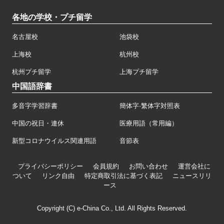
各地の学校・プチ留学
名古屋校
池袋校
上海校
杭州校
杭州プチ留学
上海プチ留学
中国語辞書
多音字学習辞書
簡体字·繁体字対照表
中国の祝日・連休
医療用語（常用編）
新型コロナウイルス関連用語
音節表
プライバシーポリシー
会員規約
お問い合わせ
運営会社に
ついて
リンク自由
特定商取引法に基づく表記
ニュースリリ
ース
Copyright (C) e-China Co., Ltd. All Rights Reserved.