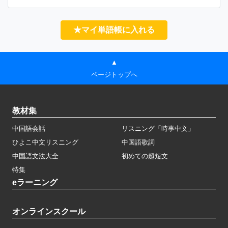
★マイ単語帳に入れる
▲
ページトップへ
教材集
中国語会話
リスニング「時事中文」
ひよこ中文リスニング
中国語歌詞
中国語文法大全
初めての超短文
特集
eラーニング
オンラインスクール