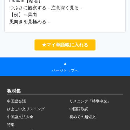
chákàn【察看】
つぶさに観察する．注意深く見る．
【例】～风向
風向きを見極める．
★マイ単語帳に入れる
▲
ページトップへ
教材集
中国語会話
リスニング「時事中文」
ひよこ中文リスニング
中国語歌詞
中国語文法大全
初めての超短文
特集