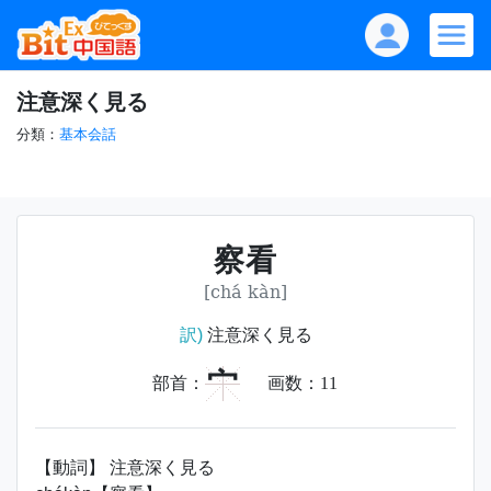
注意深く見る
分類：
基本会話
察看
[chá kàn]
訳)
注意深く見る
宀
部首：
画数：
11
【動詞】 注意深く見る