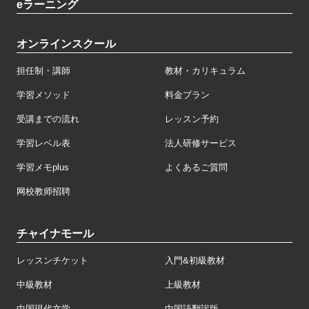
eラーニング
オンラインスクール
担任制・講師
教材・カリキュラム
学習メソッド
料金プラン
受講までの流れ
レッスン予約
学習レベル表
法人研修サービス
学習メモplus
よくあるご質問
网校教师招聘
チャイナモール
レッスンチケット
入門&初級教材
中級教材
上級教材
中国現代文学
中国語翻訳版