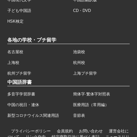
子ども中国語
CD・DVD
HSK検定
各地の学校・プチ留学
名古屋校
池袋校
上海校
杭州校
杭州プチ留学
上海プチ留学
中国語辞書
多音字学習辞書
簡体字·繁体字対照表
中国の祝日・連休
医療用語（常用編）
新型コロナウイルス関連用語
音節表
プライバシーポリシー
会員規約
お問い合わせ
運営会社に
ついて
リンク自由
特定商取引法に基づく表記
ニュースリリ