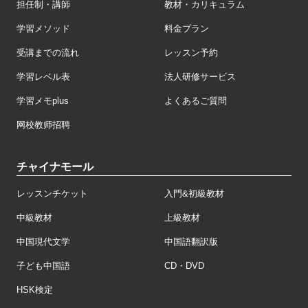
担任制・講師
教材・カリキュラム
学習メソッド
料金プラン
受講までの流れ
レッスン予約
学習レベル表
法人研修サービス
学習メモplus
よくあるご質問
网校教师招聘
チャイナモール
レッスンチケット
入門&初級教材
中級教材
上級教材
中国現代文学
中国語翻訳版
子ども中国語
CD・DVD
HSK検定