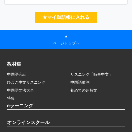
★マイ単語帳に入れる
▲
ページトップへ
教材集
中国語会話
リスニング「時事中文」
ひよこ中文リスニング
中国語歌詞
中国語文法大全
初めての超短文
特集
eラーニング
オンラインスクール