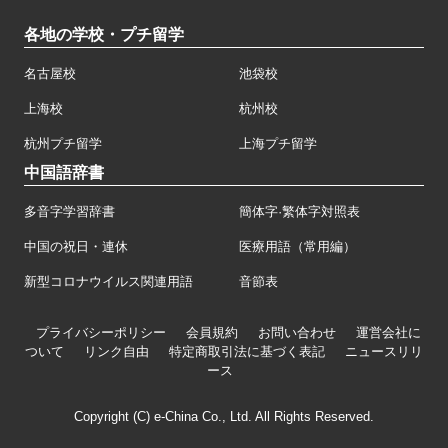
各地の学校・プチ留学
名古屋校
池袋校
上海校
杭州校
杭州プチ留学
上海プチ留学
中国語辞書
多音字学習辞書
簡体字·繁体字対照表
中国の祝日・連休
医療用語（常用編）
新型コロナウイルス関連用語
音節表
プライバシーポリシー
会員規約
お問い合わせ
運営会社に
ついて
リンク自由
特定商取引法に基づく表記
ニュースリリ
ース
Copyright (C) e-China Co., Ltd. All Rights Reserved.