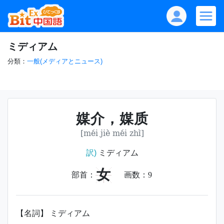
ミディアム
分類：
一般(メディアとニュース)
媒介，媒质
[méi jiè méi zhì]
訳)
ミディアム
女
部首：
画数：
9
【名詞】 ミディアム