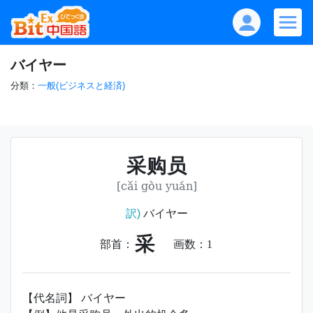
バイヤー
分類：
一般(ビジネスと経済)
采购员
[cǎi gòu yuán]
訳)
バイヤー
采
部首：
画数：
1
【代名詞】 バイヤー