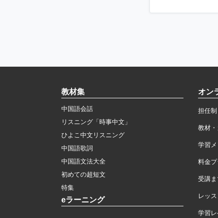
教材集
オン
中国語会話
担任制
リスニング「時事中文」
教材・
ひよこ中文リスニング
学習メ
中国語歌詞
中国語文法大全
料金プ
初めての超短文
受講ま
特集
レッス
eラーニング
学習レ