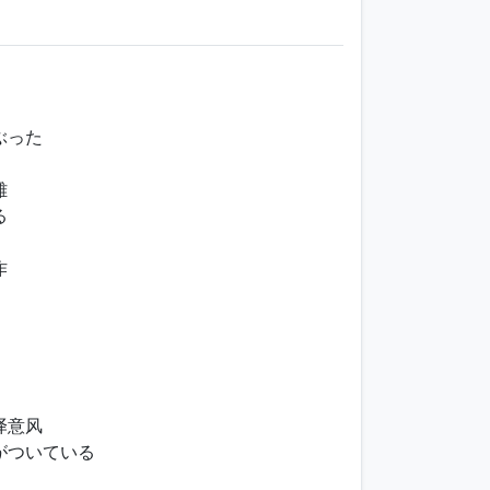
ぶった
雄
る
作
译意风
がついている