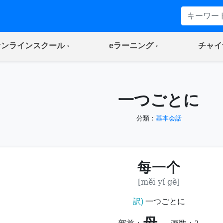
(current)
(current)
オンラインスクール
eラーニング
チャイ
一つごとに
分類：
基本会話
每一个
[měi yí gè]
訳)
一つごとに