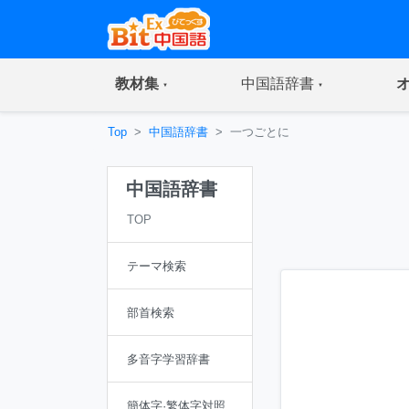
(current)
(current)
教材集
中国語辞書
Top
中国語辞書
一つごとに
中国語辞書
TOP
テーマ検索
部首検索
多音字学習辞書
簡体字·繁体字対照