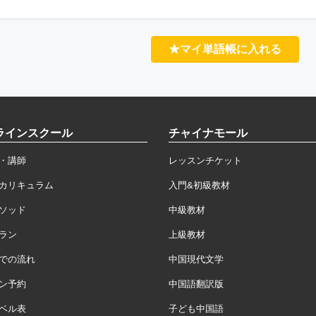
★マイ単語帳に入れる
ラインスクール
チャイナモール
・講師
レッスンチケット
カリキュラム
入門&初級教材
ソッド
中級教材
ラン
上級教材
での流れ
中国現代文学
ン予約
中国語翻訳版
ベル表
子ども中国語