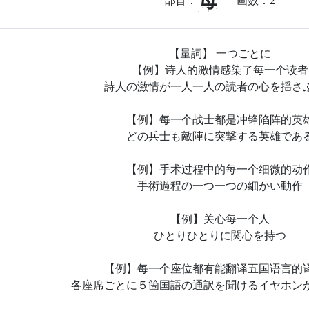
母
部首：
画数：
2
【量詞】 一つごとに
【例】诗人的激情感染了每一个读者
詩人の激情が一人一人の読者の心を揺さ
【例】每一个战士都是冲锋陷阵的英
どの兵士も敵陣に突撃する英雄であ
【例】手术过程中的每一个细微的动
手術過程の一つ一つの細かい動作
【例】关心每一个人
ひとりひとりに関心を持つ
【例】每一个座位都有能翻译五国语言的
各座席ごとに５箇国語の通訳を聞けるイヤホン