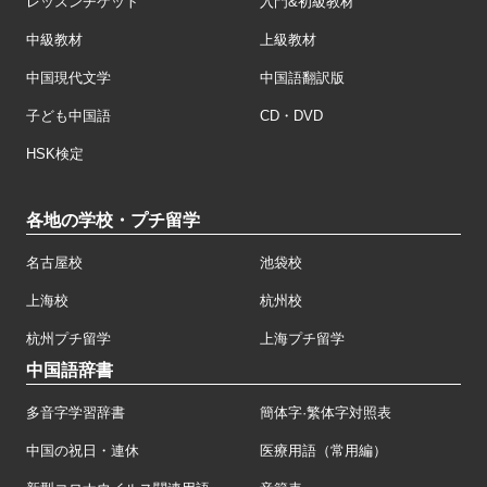
レッスンチケット
入門&初級教材
中級教材
上級教材
中国現代文学
中国語翻訳版
子ども中国語
CD・DVD
HSK検定
各地の学校・プチ留学
名古屋校
池袋校
上海校
杭州校
杭州プチ留学
上海プチ留学
中国語辞書
多音字学習辞書
簡体字·繁体字対照表
中国の祝日・連休
医療用語（常用編）