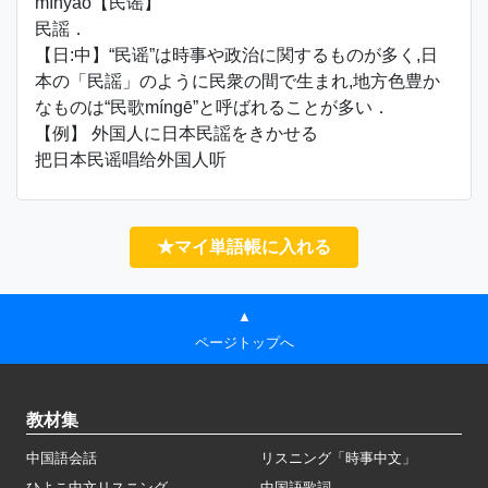
mínyáo【民谣】
民謡．
【日:中】“民谣”は時事や政治に関するものが多く,日
本の「民謡」のように民衆の間で生まれ,地方色豊か
なものは“民歌míngē”と呼ばれることが多い．
【例】 外国人に日本民謡をきかせる
把日本民谣唱给外国人听
★マイ単語帳に入れる
▲
ページトップへ
教材集
中国語会話
リスニング「時事中文」
ひよこ中文リスニング
中国語歌詞