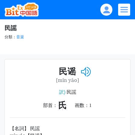
民謡
分類：
音楽
民谣
[mín yáo]
訳)
民謡
氏
部首：
画数：
1
【名詞】 民謡