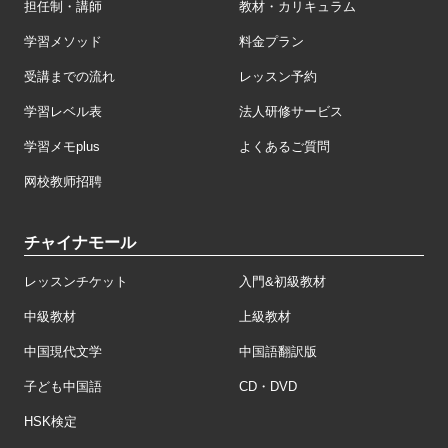
担任制・講師
教材・カリキュラム
学習メソッド
料金プラン
受講までの流れ
レッスン予約
学習レベル表
法人研修サービス
学習メモplus
よくあるご質問
网校教师招聘
チャイナモール
レッスンチケット
入門&初級教材
中級教材
上級教材
中国現代文学
中国語翻訳版
子ども中国語
CD・DVD
HSK検定