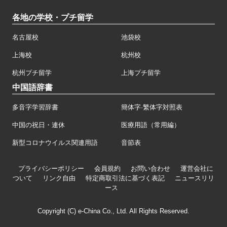
各地の学校・プチ留学
名古屋校
池袋校
上海校
杭州校
杭州プチ留学
上海プチ留学
中国語辞書
多音字学習辞書
簡体字·繁体字対照表
中国の祝日・連休
医療用語（常用編）
新型コロナウイルス関連用語
音節表
プライバシーポリシー
会員規約
お問い合わせ
運営会社に
ついて
リンク自由
特定商取引法に基づく表記
ニュースリリ
ース
Copyright (C) e-China Co., Ltd. All Rights Reserved.