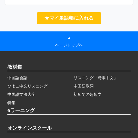
★マイ単語帳に入れる
▲
ページトップへ
教材集
中国語会話
リスニング「時事中文」
ひよこ中文リスニング
中国語歌詞
中国語文法大全
初めての超短文
特集
eラーニング
オンラインスクール