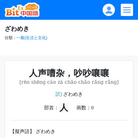
ざわめき
分類：
一般(生活と文化)
人声嘈杂，吵吵嚷嚷
[rén shēng cáo zá chǎo chǎo rǎng rǎng]
訳)
ざわめき
人
部首：
画数：
0
【擬声語】 ざわめき