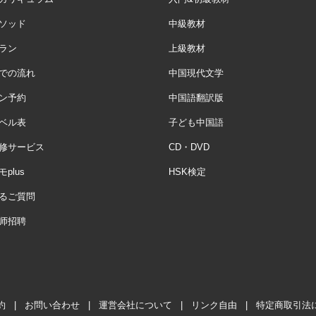
ソッド
中級教材
ラン
上級教材
での流れ
中国現代文学
ン予約
中国語翻訳版
ベル表
子ども中国語
修サービス
CD・DVD
plus
HSK検定
るご質問
师招聘
約
|
お問い合わせ
|
運営会社について
|
リンク自由
|
特定商取引法