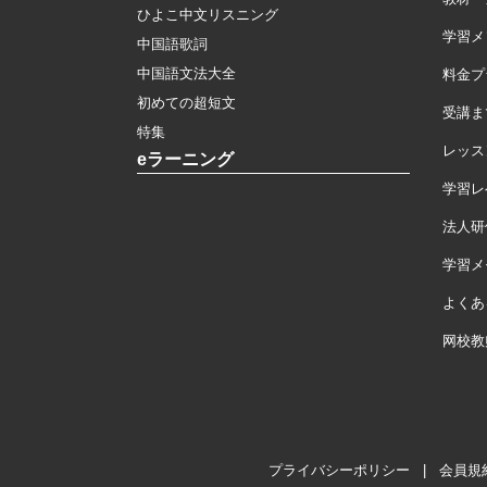
ひよこ中文リスニング
学習メ
中国語歌詞
中国語文法大全
料金プ
初めての超短文
受講ま
特集
レッス
eラーニング
学習レ
法人研
学習メモ
よくあ
网校教
プライバシーポリシー
|
会員規