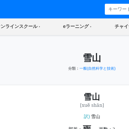
(current)
(current)
オンラインスクール
eラーニング
チャイ
雪山
分類：
一般(自然科学と技術)
雪山
[xuě shān]
訳)
雪山