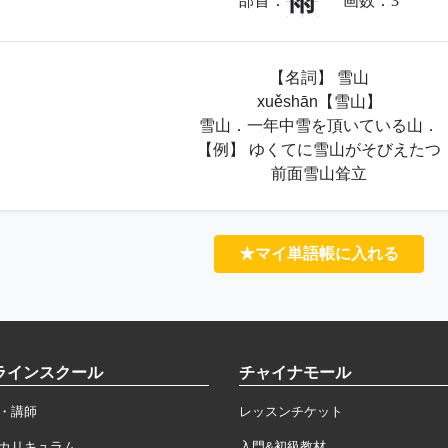
雨
部首：
画数：
3
【名詞】 雪山
xuěshān【雪山】
雪山．一年中雪を頂いている山．
【例】 ゆくてに雪山がそびえたつ
前面雪山耸立
★マイ単語帳に入れる
ラインスクール
チャイナモール
・講師
レッスンチケット
カリキュラム
入門&初級教材