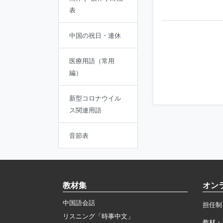
表
中国の祝日・連休
医療用語（常用
編）
新型コロナウイル
ス関連用語
音節表
教材集
オン
中国語会話
担任制
リスニング「時事中文」
教材・