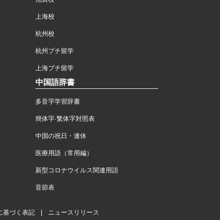
上海校
杭州校
杭州プチ留学
上海プチ留学
中国語辞書
多音字学習辞書
簡体字·繁体字対照表
中国の祝日・連休
医療用語（常用編）
新型コロナウイルス関連用語
音節表
に基づく表記
|
ニュースリリース