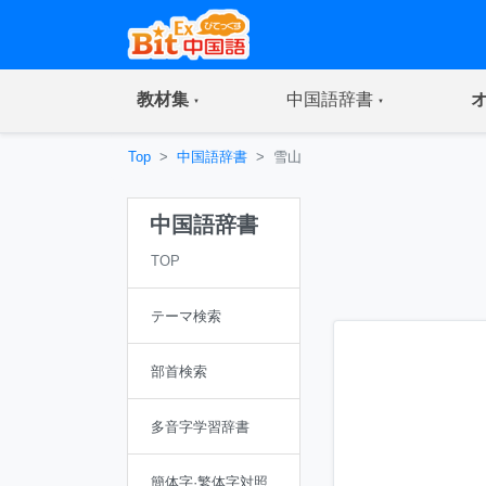
(current)
(current)
教材集
中国語辞書
Top
中国語辞書
雪山
中国語辞書
TOP
テーマ検索
部首検索
多音字学習辞書
簡体字·繁体字対照