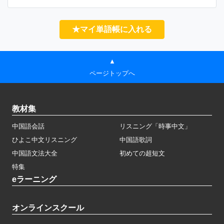
★マイ単語帳に入れる
▲
ページトップへ
教材集
中国語会話
リスニング「時事中文」
ひよこ中文リスニング
中国語歌詞
中国語文法大全
初めての超短文
特集
eラーニング
オンラインスクール