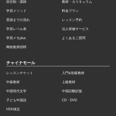
担任制・講師
教材・カリキュラム
学習メソッド
料金プラン
受講までの流れ
レッスン予約
学習レベル表
法人研修サービス
学習メモplus
よくあるご質問
网校教师招聘
チャイナモール
レッスンチケット
入門&初級教材
中級教材
上級教材
中国現代文学
中国語翻訳版
子ども中国語
CD・DVD
HSK検定