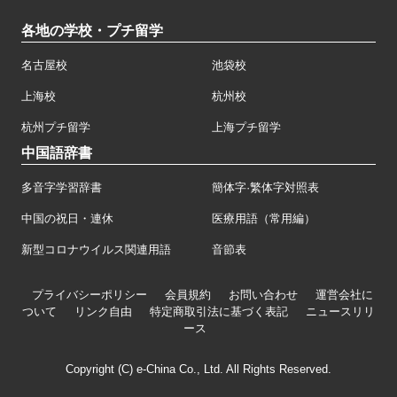
各地の学校・プチ留学
名古屋校
池袋校
上海校
杭州校
杭州プチ留学
上海プチ留学
中国語辞書
多音字学習辞書
簡体字·繁体字対照表
中国の祝日・連休
医療用語（常用編）
新型コロナウイルス関連用語
音節表
プライバシーポリシー
会員規約
お問い合わせ
運営会社に
ついて
リンク自由
特定商取引法に基づく表記
ニュースリリ
ース
Copyright (C) e-China Co., Ltd. All Rights Reserved.