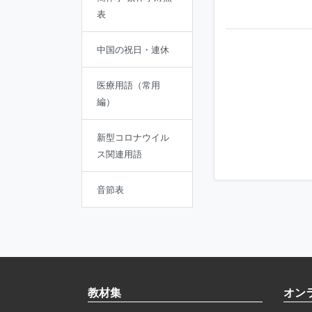
表
中国の祝日・連休
医療用語（常用
編）
新型コロナウイル
ス関連用語
音節表
教材集
オン