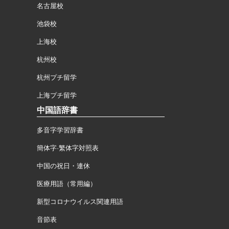
名古屋校
池袋校
上海校
杭州校
杭州プチ留学
上海プチ留学
中国語辞書
多音字学習辞書
簡体字·繁体字対照表
中国の祝日・連休
医療用語（常用編）
新型コロナウイルス関連用語
音節表