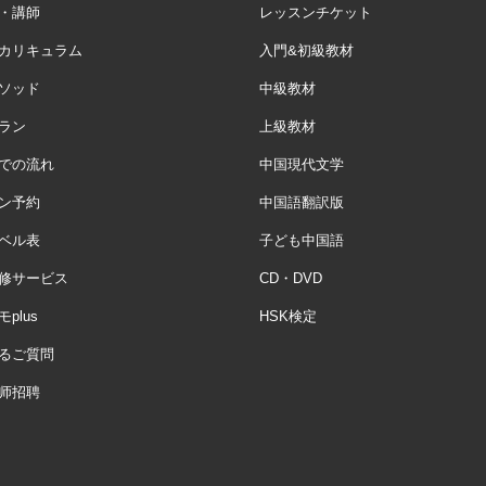
・講師
レッスンチケット
カリキュラム
入門&初級教材
ソッド
中級教材
ラン
上級教材
での流れ
中国現代文学
ン予約
中国語翻訳版
ベル表
子ども中国語
修サービス
CD・DVD
plus
HSK検定
るご質問
师招聘