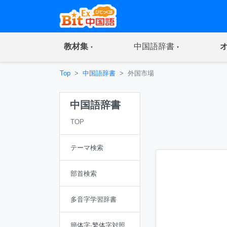
(current)
(current)
教材集
中国語辞書
Top
中国語辞書
外国市場
中国語辞書
TOP
テーマ検索
部首検索
多音字学習辞書
簡体字·繁体字対照