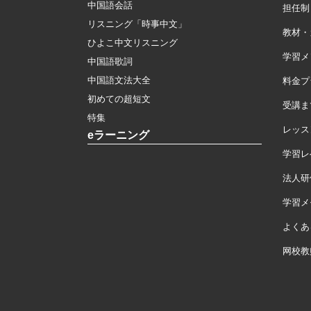
中国語会話
担任制
リスニング「時事中文」
教材・
ひよこ中文リスニング
学習メ
中国語歌詞
中国語文法大全
料金プ
初めての超短文
受講ま
特集
レッス
eラーニング
学習レ
法人研
学習メモ
よくあ
网校教