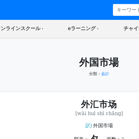
(current)
(current)
オンラインスクール
eラーニング
チャイ
外国市場
分類：
会計
外汇市场
[wài huì shì chǎng]
訳)
外国市場