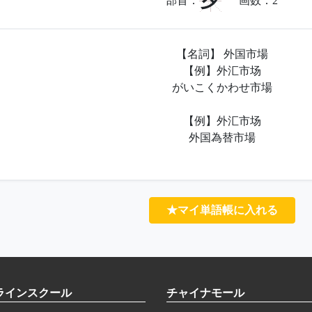
夕
部首：
画数：
2
【名詞】 外国市場
【例】外汇市场
がいこくかわせ市場
【例】外汇市场
外国為替市場
★マイ単語帳に入れる
ラインスクール
チャイナモール