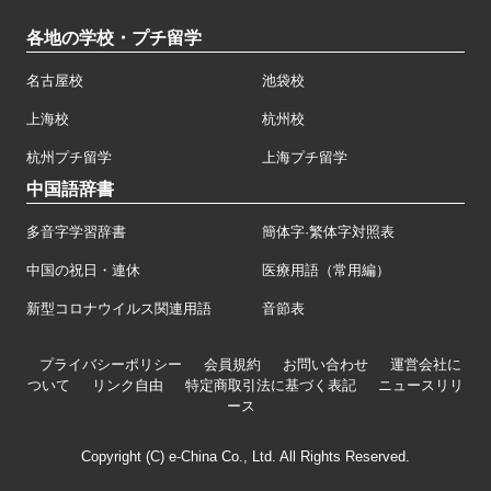
各地の学校・プチ留学
名古屋校
池袋校
上海校
杭州校
杭州プチ留学
上海プチ留学
中国語辞書
多音字学習辞書
簡体字·繁体字対照表
中国の祝日・連休
医療用語（常用編）
新型コロナウイルス関連用語
音節表
プライバシーポリシー
会員規約
お問い合わせ
運営会社に
ついて
リンク自由
特定商取引法に基づく表記
ニュースリリ
ース
Copyright (C) e-China Co., Ltd. All Rights Reserved.