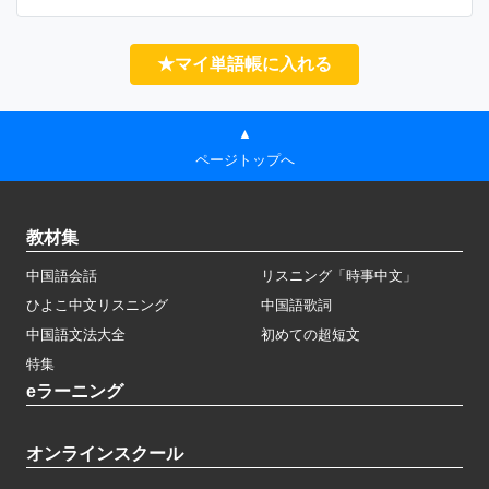
★マイ単語帳に入れる
▲
ページトップへ
教材集
中国語会話
リスニング「時事中文」
ひよこ中文リスニング
中国語歌詞
中国語文法大全
初めての超短文
特集
eラーニング
オンラインスクール