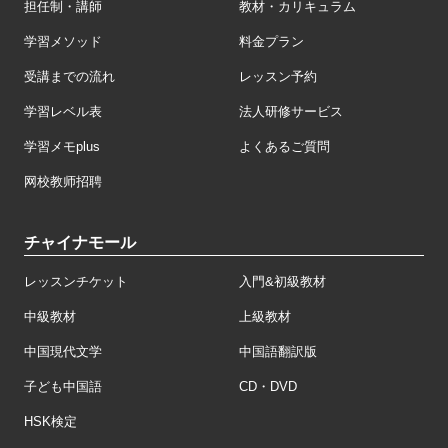
担任制・講師
教材・カリキュラム
学習メソッド
料金プラン
受講までの流れ
レッスン予約
学習レベル表
法人研修サービス
学習メモplus
よくあるご質問
网校教师招聘
チャイナモール
レッスンチケット
入門&初級教材
中級教材
上級教材
中国現代文学
中国語翻訳版
子ども中国語
CD・DVD
HSK検定