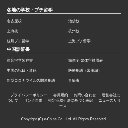
各地の学校・プチ留学
名古屋校
池袋校
上海校
杭州校
杭州プチ留学
上海プチ留学
中国語辞書
多音字学習辞書
簡体字·繁体字対照表
中国の祝日・連休
医療用語（常用編）
新型コロナウイルス関連用語
音節表
プライバシーポリシー
会員規約
お問い合わせ
運営会社に
ついて
リンク自由
特定商取引法に基づく表記
ニュースリリ
ース
Copyright (C) e-China Co., Ltd. All Rights Reserved.