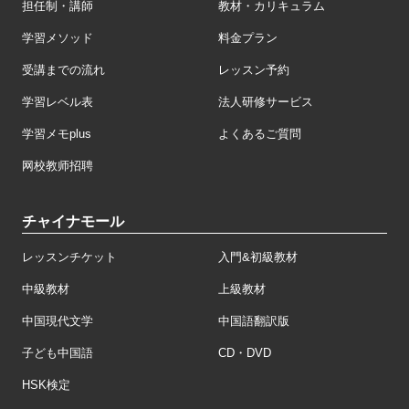
担任制・講師
教材・カリキュラム
学習メソッド
料金プラン
受講までの流れ
レッスン予約
学習レベル表
法人研修サービス
学習メモplus
よくあるご質問
网校教师招聘
チャイナモール
レッスンチケット
入門&初級教材
中級教材
上級教材
中国現代文学
中国語翻訳版
子ども中国語
CD・DVD
HSK検定