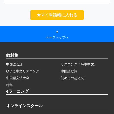
★マイ単語帳に入れる
▲
ページトップへ
教材集
中国語会話
リスニング「時事中文」
ひよこ中文リスニング
中国語歌詞
中国語文法大全
初めての超短文
特集
eラーニング
オンラインスクール