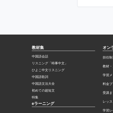
教材集
オン
中国語会話
担任制
リスニング「時事中文」
教材・
ひよこ中文リスニング
学習メ
中国語歌詞
中国語文法大全
料金プ
初めての超短文
受講ま
特集
レッス
eラーニング
学習レ