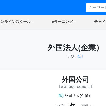
(current)
(current)
オンラインスクール
eラーニング
チャイ
外国法人(企業）
分類：
会計
外国公司
[wài guó gōng sī]
訳)
外国法人(企業）