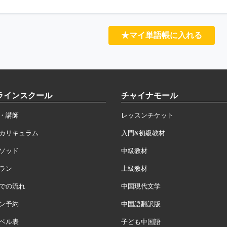
★マイ単語帳に入れる
ラインスクール
チャイナモール
・講師
レッスンチケット
カリキュラム
入門&初級教材
ソッド
中級教材
ラン
上級教材
での流れ
中国現代文学
ン予約
中国語翻訳版
ベル表
子ども中国語