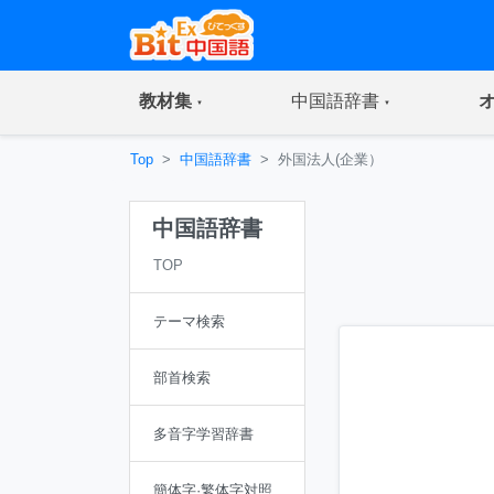
(current)
(current)
教材集
中国語辞書
Top
中国語辞書
外国法人(企業）
中国語辞書
TOP
テーマ検索
部首検索
多音字学習辞書
簡体字·繁体字対照