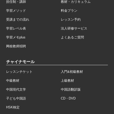
担任制・講師
教材・カリキュラム
学習メソッド
料金プラン
受講までの流れ
レッスン予約
学習レベル表
法人研修サービス
学習メモplus
よくあるご質問
网校教师招聘
チャイナモール
レッスンチケット
入門&初級教材
中級教材
上級教材
中国現代文学
中国語翻訳版
子ども中国語
CD・DVD
HSK検定