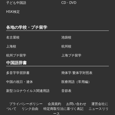
子ども中国語
CD・DVD
HSK検定
各地の学校・プチ留学
名古屋校
池袋校
上海校
杭州校
杭州プチ留学
上海プチ留学
中国語辞書
多音字学習辞書
簡体字·繁体字対照表
中国の祝日・連休
医療用語（常用編）
新型コロナウイルス関連用語
音節表
プライバシーポリシー
会員規約
お問い合わせ
運営会社に
ついて
リンク自由
特定商取引法に基づく表記
ニュースリリ
ース