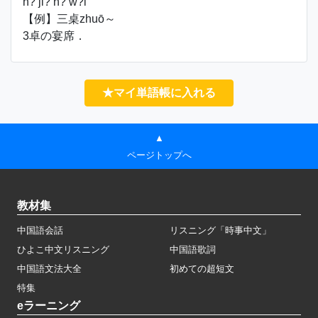
h? ji? h? w?i
【例】三桌zhuō～
3卓の宴席．
★マイ単語帳に入れる
▲
ページトップへ
教材集
中国語会話
リスニング「時事中文」
ひよこ中文リスニング
中国語歌詞
中国語文法大全
初めての超短文
特集
eラーニング