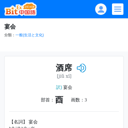
宴会
分類：
一般(生活と文化)
酒席
[jiǔ xí]
訳)
宴会
酉
部首：
画数：
3
【名詞】 宴会