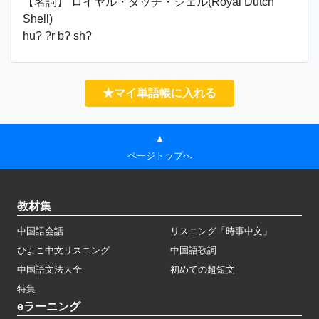
【名詞】 ロイヤル・ダッチ・シェル(Royal Dutch
Shell)
hu? ?r b? sh?
★マイ単語帳に入れる
▲
ページトップへ
教材集
中国語会話
リスニング「時事中文」
ひよこ中文リスニング
中国語歌詞
中国語文法大全
初めての超短文
特集
eラーニング