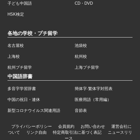
子ども中国語
CD・DVD
HSK検定
各地の学校・プチ留学
名古屋校
池袋校
上海校
杭州校
杭州プチ留学
上海プチ留学
中国語辞書
多音字学習辞書
簡体字·繁体字対照表
中国の祝日・連休
医療用語（常用編）
新型コロナウイルス関連用語
音節表
プライバシーポリシー
会員規約
お問い合わせ
運営会社に
ついて
リンク自由
特定商取引法に基づく表記
ニュースリリ
ース