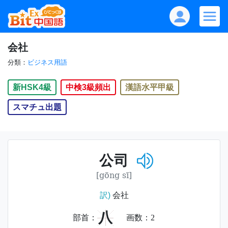
会社
分類：
ビジネス用語
新HSK4級
中検3級頻出
漢語水平甲級
スマチュ出題
公司
[gōng sī]
訳)
会社
八
部首：
画数：
2