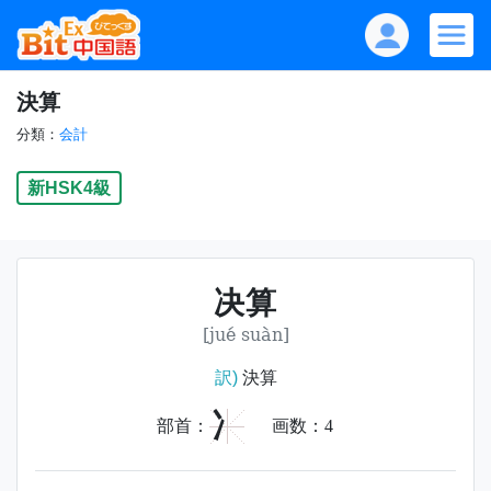
決算
分類：
会計
新HSK4級
决算
[jué suàn]
訳)
決算
冫
部首：
画数：
4