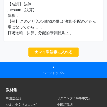
【名詞】 決算
juésuàn【决算】
決算．
【例】 このとり入れ·穀物の供出·決算·分配のどたん
場になってから……
打场送粮、决算、分配的节骨眼儿上，……
★マイ単語帳に入れる
▲
ページトップへ
教材集
中国語会話
リスニング「時事中文」
ひよこ中文リスニング
中国語歌詞