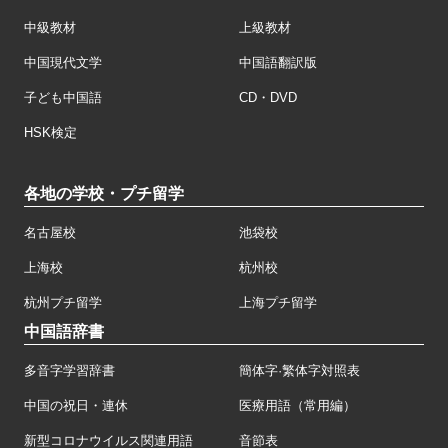
中級教材
上級教材
中国現代文学
中国語翻訳版
子ども中国語
CD・DVD
HSK検定
各地の学校・プチ留学
名古屋校
池袋校
上海校
杭州校
杭州プチ留学
上海プチ留学
中国語辞書
多音字学習辞書
簡体字·繁体字対照表
中国の祝日・連休
医療用語（常用編）
新型コロナウイルス関連用語
音節表