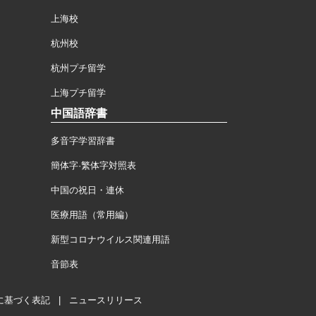
上海校
杭州校
杭州プチ留学
上海プチ留学
中国語辞書
多音字学習辞書
簡体字·繁体字対照表
中国の祝日・連休
医療用語（常用編）
新型コロナウイルス関連用語
音節表
に基づく表記
|
ニュースリリース