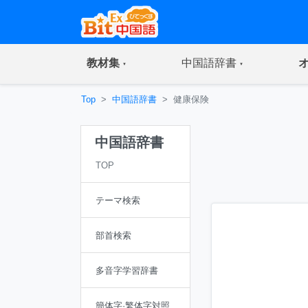
(current)
(current)
教材集
中国語辞書
Top
中国語辞書
健康保険
中国語辞書
TOP
テーマ検索
部首検索
多音字学習辞書
簡体字·繁体字対照