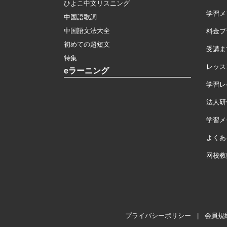
ひよこ中文リスニング
学習メ
中国語歌詞
中国語文法大全
料金プ
初めての超短文
受講ま
特集
レッス
eラーニング
学習レ
法人研
学習メモ
よくあ
网校教
プライバシーポリシー
|
会員規