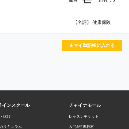
匚
部首：
画数：
5
【名詞】 健康保険
★マイ単語帳に入れる
ラインスクール
チャイナモール
・講師
レッスンチケット
カリキュラム
入門&初級教材