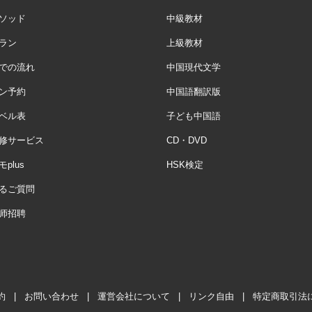
ソッド
中級教材
ラン
上級教材
での流れ
中国現代文学
ン予約
中国語翻訳版
ベル表
子ども中国語
修サービス
CD・DVD
plus
HSK検定
るご質問
师招聘
約
|
お問い合わせ
|
運営会社について
|
リンク自由
|
特定商取引法