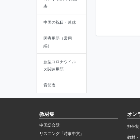
表
中国の祝日・連休
医療用語（常用
編）
新型コロナウイル
ス関連用語
音節表
教材集
オン
中国語会話
担任制
リスニング「時事中文」
教材・