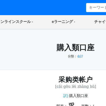
(current)
(current)
オンラインスクール
eラーニング
チャイ
購入類口座
分類：
会計
采购类帐户
[cǎi gòu lèi zhàng hù]
訳)
購入類口座