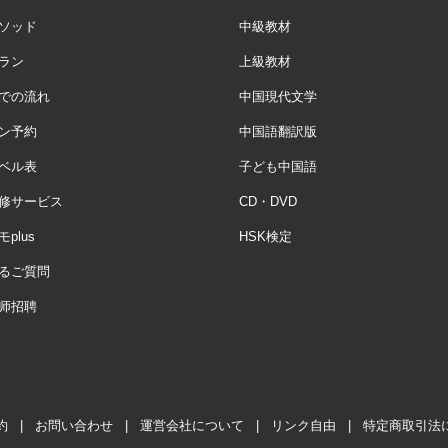
ソッド
中級教材
ラン
上級教材
での流れ
中国現代文学
ン予約
中国語翻訳版
ベル表
子ども中国語
修サービス
CD・DVD
plus
HSK検定
るご質問
师招聘
約
|
お問い合わせ
|
運営会社について
|
リンク自由
|
特定商取引法