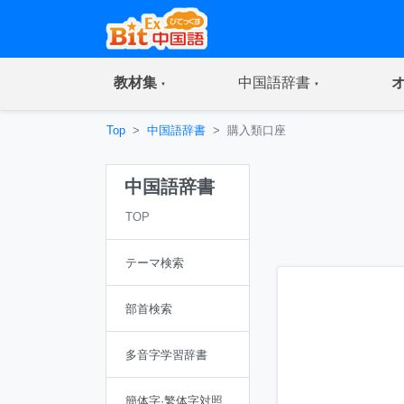
(current)
(current)
教材集
中国語辞書
Top
中国語辞書
購入類口座
中国語辞書
TOP
テーマ検索
部首検索
多音字学習辞書
簡体字·繁体字対照