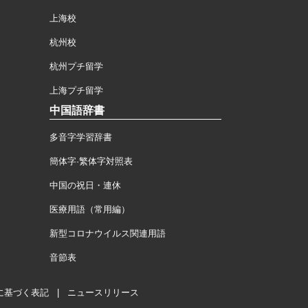
上海校
杭州校
杭州プチ留学
上海プチ留学
中国語辞書
多音字学習辞書
簡体字·繁体字対照表
中国の祝日・連休
医療用語（常用編）
新型コロナウイルス関連用語
音節表
に基づく表記
|
ニュースリリース