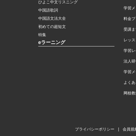
ひよこ中文リスニング
学習メ
中国語歌詞
中国語文法大全
料金プ
初めての超短文
受講ま
特集
レッス
eラーニング
学習レ
法人研
学習メモ
よくあ
网校教
プライバシーポリシー
|
会員規