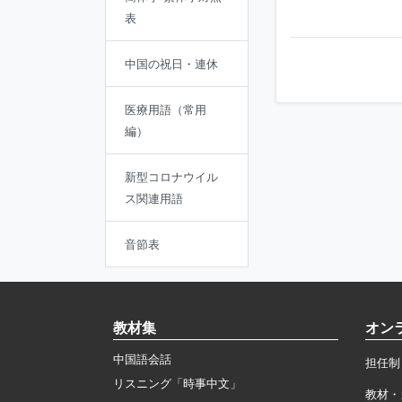
表
中国の祝日・連休
医療用語（常用
編）
新型コロナウイル
ス関連用語
音節表
教材集
オン
中国語会話
担任制
リスニング「時事中文」
教材・