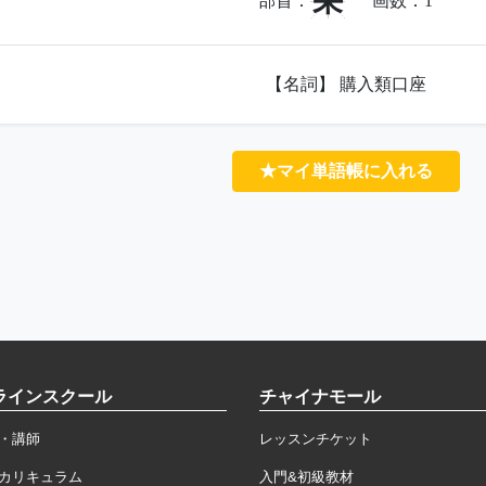
采
部首：
画数：
1
【名詞】 購入類口座
★マイ単語帳に入れる
ラインスクール
チャイナモール
・講師
レッスンチケット
カリキュラム
入門&初級教材