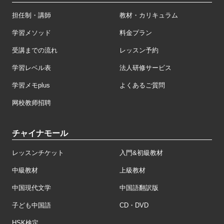
担任制・講師
教材・カリキュラム
学習メソッド
料金プラン
受講までの流れ
レッスン予約
学習レベル表
法人研修サービス
学習メモplus
よくあるご質問
网校教师招聘
チャイナモール
レッスンチケット
入門&初級教材
中級教材
上級教材
中国現代文学
中国語翻訳版
子ども中国語
CD・DVD
HSK検定