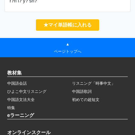
r?n f? y? sh?
★マイ単語帳に入れる
▲
ページトップへ
教材集
中国語会話
リスニング「時事中文」
ひよこ中文リスニング
中国語歌詞
中国語文法大全
初めての超短文
特集
eラーニング
オンラインスクール