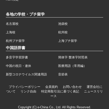
各地の学校・プチ留学
名古屋校
池袋校
上海校
杭州校
杭州プチ留学
上海プチ留学
中国語辞書
多音字学習辞書
簡体字·繁体字対照表
中国の祝日・連休
医療用語（常用編）
新型コロナウイルス関連用語
音節表
プライバシーポリシー
会員規約
お問い合わせ
運営会社に
ついて
リンク自由
特定商取引法に基づく表記
ニュースリリ
ース
Copyright (C) e-China Co., Ltd. All Rights Reserved.