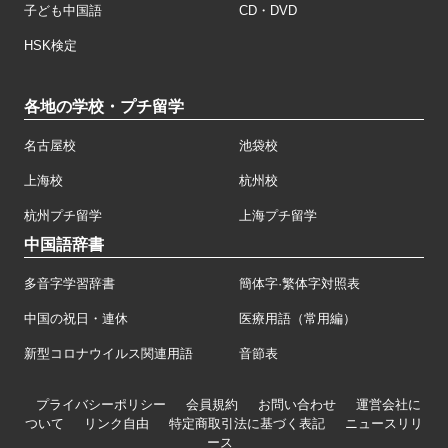
子ども中国語
CD・DVD
HSK検定
各地の学校・プチ留学
名古屋校
池袋校
上海校
杭州校
杭州プチ留学
上海プチ留学
中国語辞書
多音字学習辞書
簡体字·繁体字対照表
中国の祝日・連休
医療用語（常用編）
新型コロナウイルス関連用語
音節表
プライバシーポリシー
会員規約
お問い合わせ
運営会社に
ついて
リンク自由
特定商取引法に基づく表記
ニュースリリ
ース