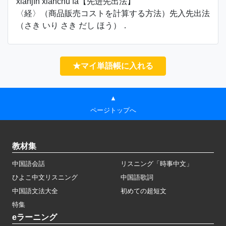
xiānjìn xiānchū fǎ【先进先出法】
〈経〉（商品販売コストを計算する方法）先入先出法
（さき いり さき だし ほう）．
★マイ単語帳に入れる
▲
ページトップへ
教材集
中国語会話
リスニング「時事中文」
ひよこ中文リスニング
中国語歌詞
中国語文法大全
初めての超短文
特集
eラーニング