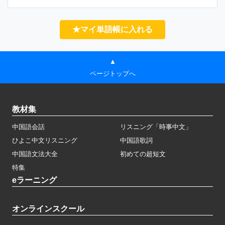
★マイ単語帳に入れる
▲
ページトップへ
教材集
中国語会話
リスニング「時事中文」
ひよこ中文リスニング
中国語歌詞
中国語文法大全
初めての超短文
特集
eラーニング
オンラインスクール