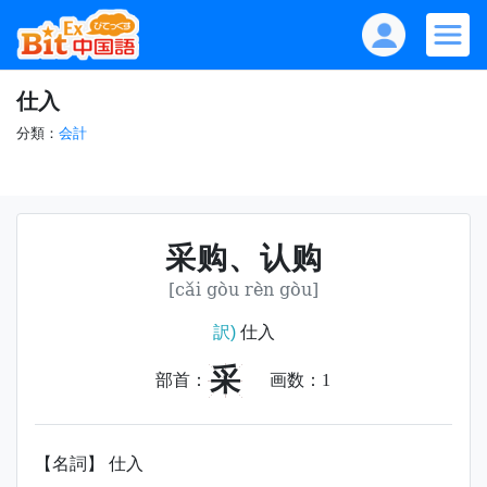
仕入
分類：
会計
采购、认购
[cǎi gòu rèn gòu]
訳)
仕入
采
部首：
画数：
1
【名詞】 仕入