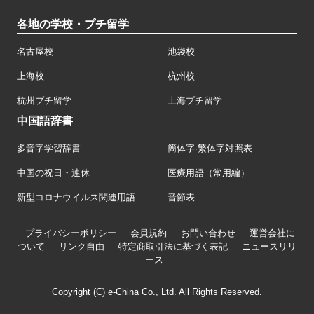
各地の学校・プチ留学
名古屋校
池袋校
上海校
杭州校
杭州プチ留学
上海プチ留学
中国語辞書
多音字学習辞書
簡体字·繁体字対照表
中国の祝日・連休
医療用語（常用編）
新型コロナウイルス関連用語
音節表
プライバシーポリシー
会員規約
お問い合わせ
運営会社に
ついて
リンク自由
特定商取引法に基づく表記
ニュースリリ
ース
Copyright (C) e-China Co., Ltd. All Rights Reserved.