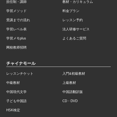
担任制・講師
教材・カリキュラム
学習メソッド
料金プラン
受講までの流れ
レッスン予約
学習レベル表
法人研修サービス
学習メモplus
よくあるご質問
网校教师招聘
チャイナモール
レッスンチケット
入門&初級教材
中級教材
上級教材
中国現代文学
中国語翻訳版
子ども中国語
CD・DVD
HSK検定