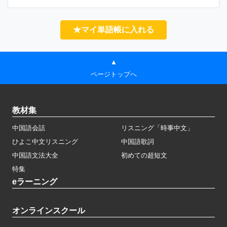
★マイ単語帳に入れる
▲
ページトップへ
教材集
中国語会話
リスニング「時事中文」
ひよこ中文リスニング
中国語歌詞
中国語文法大全
初めての超短文
特集
eラーニング
オンラインスクール