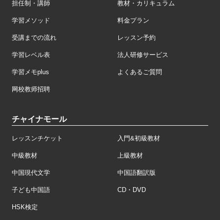
担任制・講師
教材・カリキュラム
学習メソッド
料金プラン
受講までの流れ
レッスン予約
学習レベル表
法人研修サービス
学習メモplus
よくあるご質問
网校教师招聘
チャイナモール
レッスンチケット
入門&初級教材
中級教材
上級教材
中国現代文学
中国語翻訳版
子ども中国語
CD・DVD
HSK検定