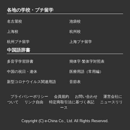
各地の学校・プチ留学
名古屋校
池袋校
上海校
杭州校
杭州プチ留学
上海プチ留学
中国語辞書
多音字学習辞書
簡体字·繁体字対照表
中国の祝日・連休
医療用語（常用編）
新型コロナウイルス関連用語
音節表
プライバシーポリシー
会員規約
お問い合わせ
運営会社に
ついて
リンク自由
特定商取引法に基づく表記
ニュースリリ
ース
Copyright (C) e-China Co., Ltd. All Rights Reserved.