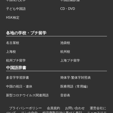
子ども中国語
CD・DVD
HSK検定
各地の学校・プチ留学
名古屋校
池袋校
上海校
杭州校
杭州プチ留学
上海プチ留学
中国語辞書
多音字学習辞書
簡体字·繁体字対照表
中国の祝日・連休
医療用語（常用編）
新型コロナウイルス関連用語
音節表
プライバシーポリシー
会員規約
お問い合わせ
運営会社に
ついて
リンク自由
特定商取引法に基づく表記
ニュースリリ