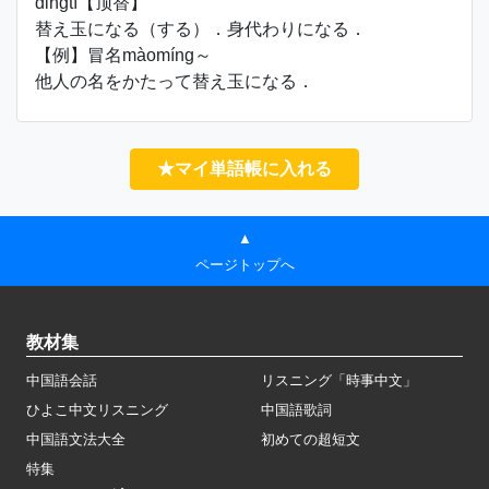
dǐngtì【顶替】
替え玉になる（する）．身代わりになる．
【例】冒名màomíng～
他人の名をかたって替え玉になる．
★マイ単語帳に入れる
▲
ページトップへ
教材集
中国語会話
リスニング「時事中文」
ひよこ中文リスニング
中国語歌詞
中国語文法大全
初めての超短文
特集