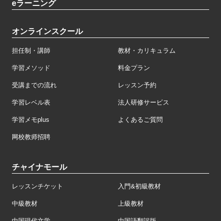
eラーニング
オンラインスクール
担任制・講師
教材・カリキュラム
学習メソッド
料金プラン
受講までの流れ
レッスン予約
学習レベル表
法人研修サービス
学習メモplus
よくあるご質問
网校教师招聘
チャイナモール
レッスンチケット
入門&初級教材
中級教材
上級教材
中国現代文学
中国語翻訳版