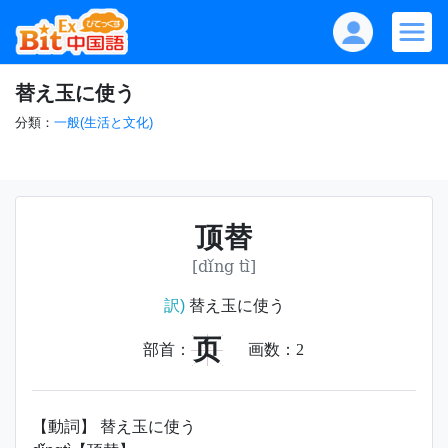
替え玉に使う
分類：
一般(生活と文化)
顶替
[dǐng tì]
訳)
替え玉に使う
页
部首：
画数：
2
【動詞】 替え玉に使う