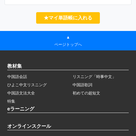
★マイ単語帳に入れる
▲
ページトップへ
教材集
中国語会話
リスニング「時事中文」
ひよこ中文リスニング
中国語歌詞
中国語文法大全
初めての超短文
特集
eラーニング
オンラインスクール