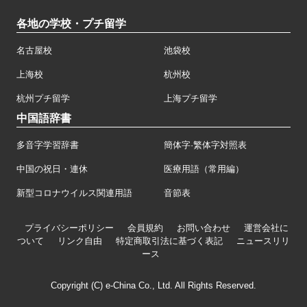
各地の学校・プチ留学
名古屋校
池袋校
上海校
杭州校
杭州プチ留学
上海プチ留学
中国語辞書
多音字学習辞書
簡体字·繁体字対照表
中国の祝日・連休
医療用語（常用編）
新型コロナウイルス関連用語
音節表
プライバシーポリシー
会員規約
お問い合わせ
運営会社に
ついて
リンク自由
特定商取引法に基づく表記
ニュースリリ
ース
Copyright (C) e-China Co., Ltd. All Rights Reserved.