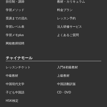
担任制・講師
教材・カリキュラム
学習メソッド
料金プラン
受講までの流れ
レッスン予約
学習レベル表
法人研修サービス
学習メモplus
よくあるご質問
网校教师招聘
チャイナモール
レッスンチケット
入門&初級教材
中級教材
上級教材
中国現代文学
中国語翻訳版
子ども中国語
CD・DVD
HSK検定