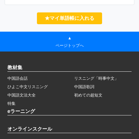
★マイ単語帳に入れる
▲
ページトップへ
教材集
中国語会話
リスニング「時事中文」
ひよこ中文リスニング
中国語歌詞
中国語文法大全
初めての超短文
特集
eラーニング
オンラインスクール