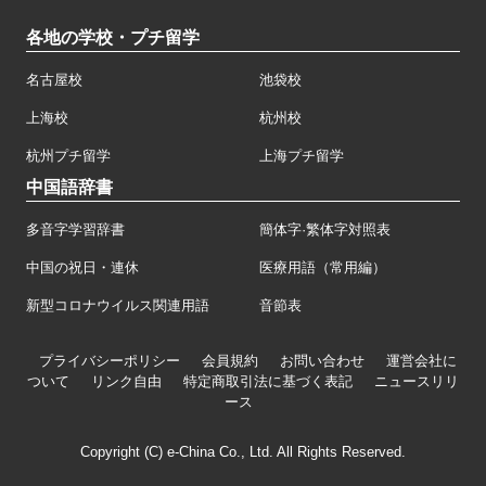
各地の学校・プチ留学
名古屋校
池袋校
上海校
杭州校
杭州プチ留学
上海プチ留学
中国語辞書
多音字学習辞書
簡体字·繁体字対照表
中国の祝日・連休
医療用語（常用編）
新型コロナウイルス関連用語
音節表
プライバシーポリシー
会員規約
お問い合わせ
運営会社に
ついて
リンク自由
特定商取引法に基づく表記
ニュースリリ
ース
Copyright (C) e-China Co., Ltd. All Rights Reserved.