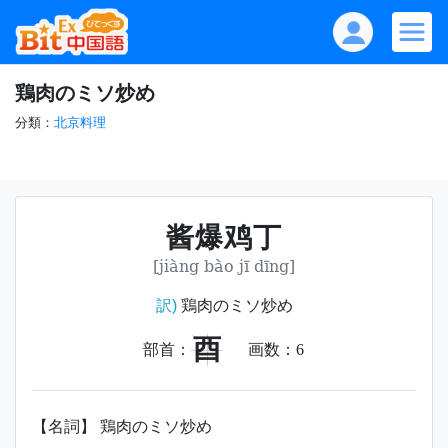
鶏肉のミソ炒め
分類：
北京料理
酱爆鸡丁
[jiàng bào jī dīng]
訳)
鶏肉のミソ炒め
酉
部首：
画数：
6
【名詞】 鶏肉のミソ炒め