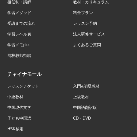
担任制・講師
教材・カリキュラム
学習メソッド
料金プラン
受講までの流れ
レッスン予約
学習レベル表
法人研修サービス
学習メモplus
よくあるご質問
网校教师招聘
チャイナモール
レッスンチケット
入門&初級教材
中級教材
上級教材
中国現代文学
中国語翻訳版
子ども中国語
CD・DVD
HSK検定