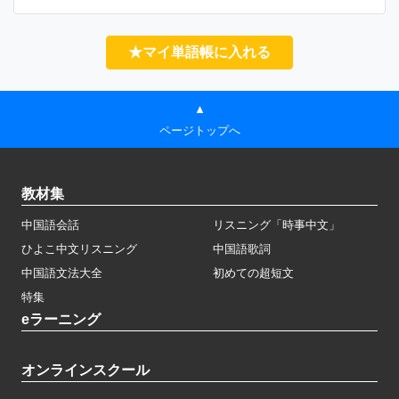
★マイ単語帳に入れる
▲
ページトップへ
教材集
中国語会話
リスニング「時事中文」
ひよこ中文リスニング
中国語歌詞
中国語文法大全
初めての超短文
特集
eラーニング
オンラインスクール