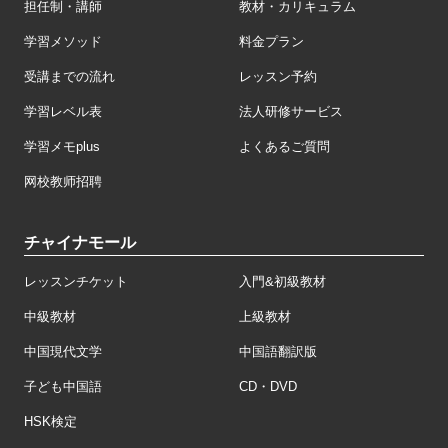
担任制・講師
教材・カリキュラム
学習メソッド
料金プラン
受講までの流れ
レッスン予約
学習レベル表
法人研修サービス
学習メモplus
よくあるご質問
网校教师招聘
チャイナモール
レッスンチケット
入門&初級教材
中級教材
上級教材
中国現代文学
中国語翻訳版
子ども中国語
CD・DVD
HSK検定