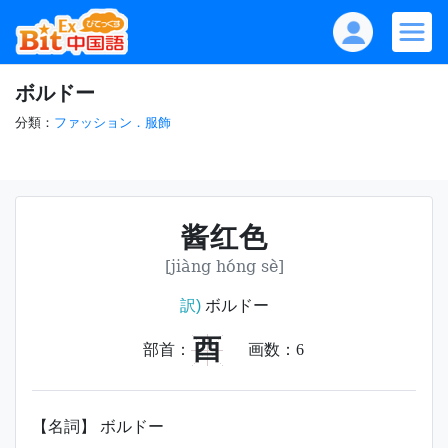
ボルドー
分類：
ファッション．服飾
酱红色
[jiàng hóng sè]
訳)
ボルドー
酉
部首：
画数：
6
【名詞】 ボルドー