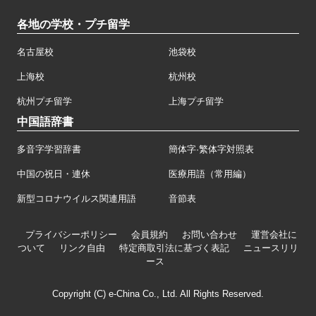
各地の学校・プチ留学
名古屋校
池袋校
上海校
杭州校
杭州プチ留学
上海プチ留学
中国語辞書
多音字学習辞書
簡体字·繁体字対照表
中国の祝日・連休
医療用語（常用編）
新型コロナウイルス関連用語
音節表
プライバシーポリシー
会員規約
お問い合わせ
運営会社に
ついて
リンク自由
特定商取引法に基づく表記
ニュースリリ
ース
Copyright (C) e-China Co., Ltd. All Rights Reserved.