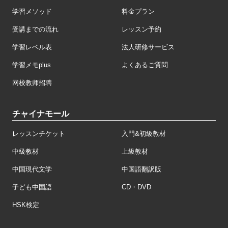
学習メソッド
料金プラン
受講までの流れ
レッスン予約
学習レベル表
法人研修サービス
学習メモplus
よくあるご質問
网校教师招聘
チャイナモール
レッスンチケット
入門&初級教材
中級教材
上級教材
中国現代文学
中国語翻訳版
子ども中国語
CD・DVD
HSK検定