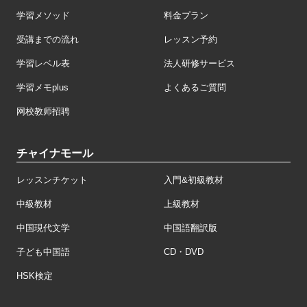
学習メソッド
料金プラン
受講までの流れ
レッスン予約
学習レベル表
法人研修サービス
学習メモplus
よくあるご質問
网校教师招聘
チャイナモール
レッスンチケット
入門&初級教材
中級教材
上級教材
中国現代文学
中国語翻訳版
子ども中国語
CD・DVD
HSK検定