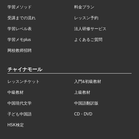
学習メソッド
料金プラン
受講までの流れ
レッスン予約
学習レベル表
法人研修サービス
学習メモplus
よくあるご質問
网校教师招聘
チャイナモール
レッスンチケット
入門&初級教材
中級教材
上級教材
中国現代文学
中国語翻訳版
子ども中国語
CD・DVD
HSK検定