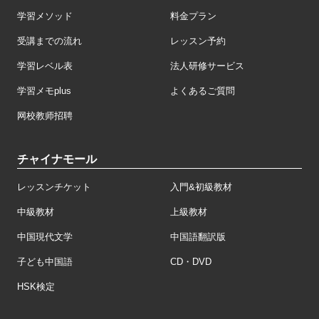
学習メソッド
料金プラン
受講までの流れ
レッスン予約
学習レベル表
法人研修サービス
学習メモplus
よくあるご質問
网校教师招聘
チャイナモール
レッスンチケット
入門&初級教材
中級教材
上級教材
中国現代文学
中国語翻訳版
子ども中国語
CD・DVD
HSK検定