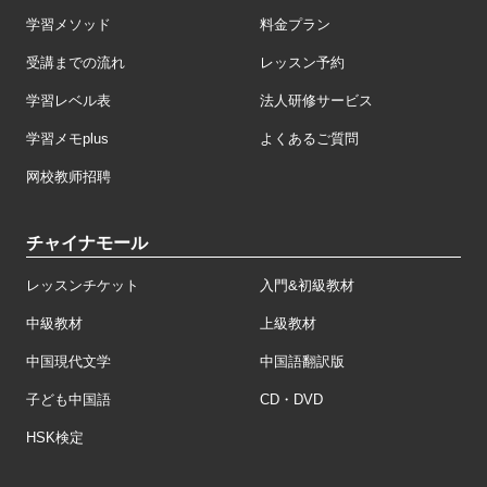
学習メソッド
料金プラン
受講までの流れ
レッスン予約
学習レベル表
法人研修サービス
学習メモplus
よくあるご質問
网校教师招聘
チャイナモール
レッスンチケット
入門&初級教材
中級教材
上級教材
中国現代文学
中国語翻訳版
子ども中国語
CD・DVD
HSK検定