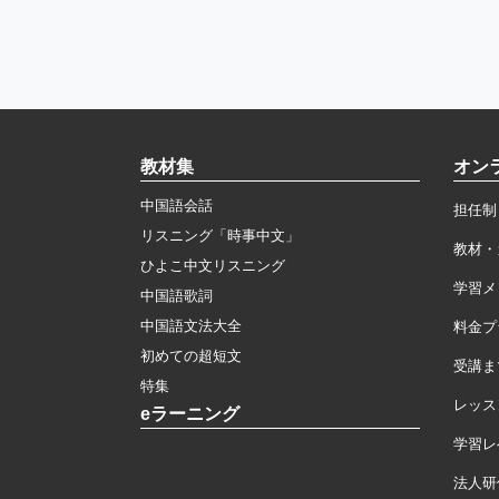
教材集
オン
中国語会話
担任制
リスニング「時事中文」
教材・
ひよこ中文リスニング
学習メ
中国語歌詞
中国語文法大全
料金プ
初めての超短文
受講ま
特集
レッス
eラーニング
学習レ
法人研