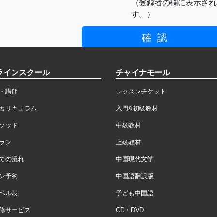
（登録者の欄に表示され
す。）
ラインスクール
チャイナモール
・講師
レッスンチケット
カリキュラム
入門&初級教材
ソッド
中級教材
ラン
上級教材
での流れ
中国現代文学
ン予約
中国語翻訳版
ベル表
子ども中国語
修サービス
CD・DVD