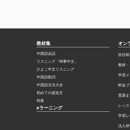
教材集
オン
中国語会話
担任制
リスニング「時事中文」
教材・
ひよこ中文リスニング
学習メ
中国語歌詞
中国語文法大全
料金プ
初めての超短文
受講ま
特集
レッス
eラーニング
学習レ
法人研