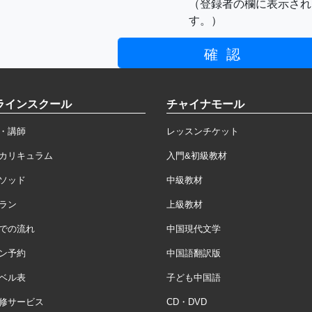
（登録者の欄に表示され
す。）
ラインスクール
チャイナモール
・講師
レッスンチケット
カリキュラム
入門&初級教材
ソッド
中級教材
ラン
上級教材
での流れ
中国現代文学
ン予約
中国語翻訳版
ベル表
子ども中国語
修サービス
CD・DVD