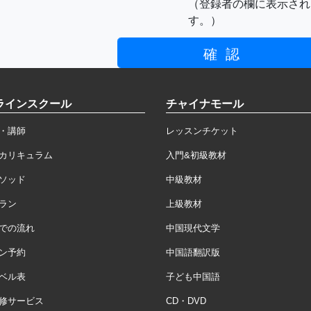
（登録者の欄に表示され
す。）
ラインスクール
チャイナモール
・講師
レッスンチケット
カリキュラム
入門&初級教材
ソッド
中級教材
ラン
上級教材
での流れ
中国現代文学
ン予約
中国語翻訳版
ベル表
子ども中国語
修サービス
CD・DVD