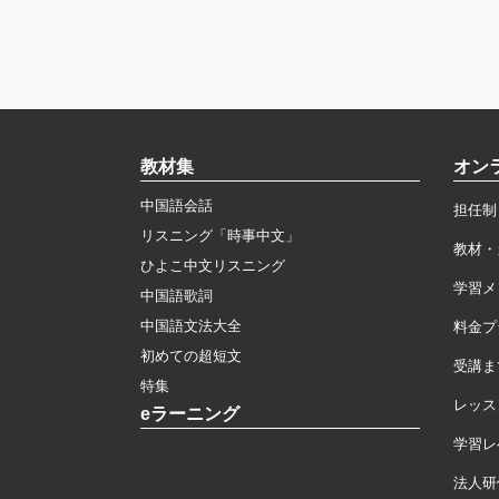
教材集
オン
中国語会話
担任制
リスニング「時事中文」
教材・
ひよこ中文リスニング
学習メ
中国語歌詞
中国語文法大全
料金プ
初めての超短文
受講ま
特集
レッス
eラーニング
学習レ
法人研