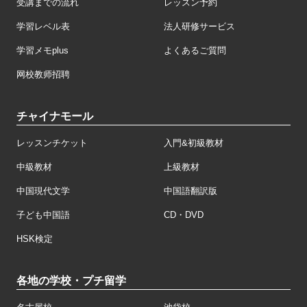
受講までの流れ
レッスン予約
学習レベル表
法人研修サービス
学習メモplus
よくあるご質問
网校教师招聘
チャイナモール
レッスンチケット
入門&初級教材
中級教材
上級教材
中国現代文学
中国語翻訳版
子ども中国語
CD・DVD
HSK検定
各地の学校・プチ留学