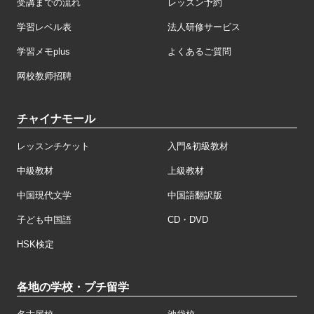
受講までの流れ
レッスン予約
学習レベル表
法人研修サービス
学習メモplus
よくあるご質問
网校教师招聘
チャイナモール
レッスンチケット
入門&初級教材
中級教材
上級教材
中国現代文学
中国語翻訳版
子ども中国語
CD・DVD
HSK検定
各地の学校・プチ留学