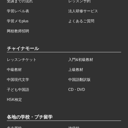
受講までの流れ
レッスン予約
学習レベル表
法人研修サービス
学習メモplus
よくあるご質問
网校教师招聘
チャイナモール
レッスンチケット
入門&初級教材
中級教材
上級教材
中国現代文学
中国語翻訳版
子ども中国語
CD・DVD
HSK検定
各地の学校・プチ留学