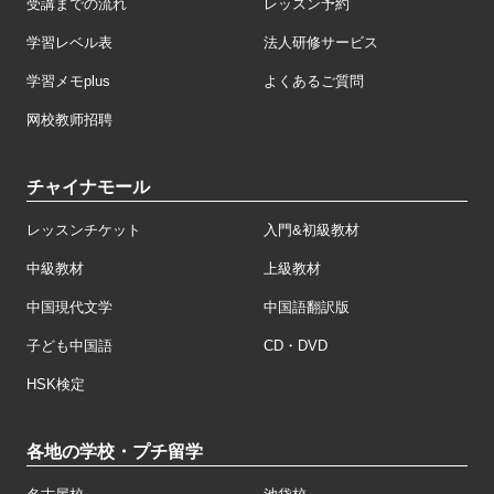
受講までの流れ
レッスン予約
学習レベル表
法人研修サービス
学習メモplus
よくあるご質問
网校教师招聘
チャイナモール
レッスンチケット
入門&初級教材
中級教材
上級教材
中国現代文学
中国語翻訳版
子ども中国語
CD・DVD
HSK検定
各地の学校・プチ留学