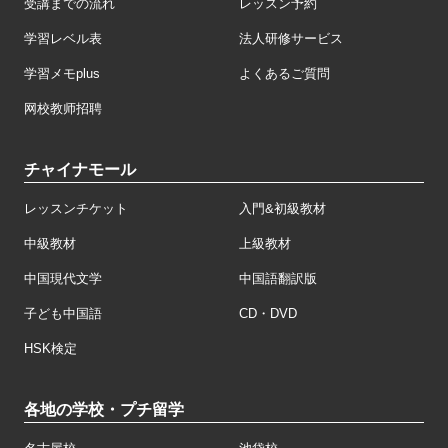
受講までの流れ
レッスン予約
学習レベル表
法人研修サービス
学習メモplus
よくあるご質問
网校教师招聘
チャイナモール
レッスンチケット
入門&初級教材
中級教材
上級教材
中国現代文学
中国語翻訳版
子ども中国語
CD・DVD
HSK検定
各地の学校・プチ留学