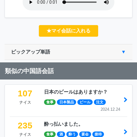
★マイ会話に入れる
ピックアップ単語
類似の中国語会話
107
日本のビールはありますか？
ナイス
食事
日本製品
ビール
注文
2024.12.24
235
酔っ払いました。
ナイス
食事
酒
酔う
宴会
接待