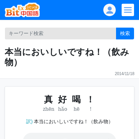
検索
本当においしいですね！（飲み
物）
2014/11/18
真
好
喝
！
zhēn
hǎo
hē
!
訳)
本当においしいですね！（飲み物）