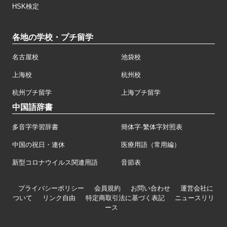
HSK検定
各地の学校・プチ留学
名古屋校
池袋校
上海校
杭州校
杭州プチ留学
上海プチ留学
中国語辞書
多音字学習辞書
簡体字·繁体字対照表
中国の祝日・連休
医療用語（常用編）
新型コロナウイルス関連用語
音節表
プライバシーポリシー
会員規約
お問い合わせ
運営会社に
ついて
リンク自由
特定商取引法に基づく表記
ニュースリリ
ース