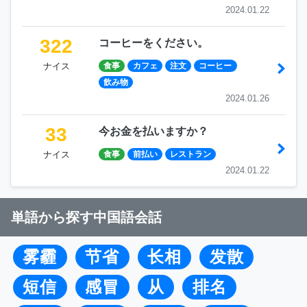
2024.01.22
322
コーヒーをください。
ナイス
食事
カフェ
注文
コーヒー
飲み物
2024.01.26
33
今お金を払いますか？
ナイス
食事
前払い
レストラン
2024.01.22
単語から探す中国語会話
雾霾
节省
长相
发散
短信
感冒
从
排名