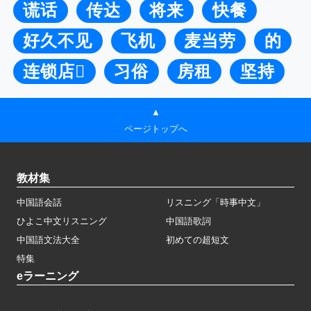
谎话
传达
将来
快餐
好久不见
飞机
麦当劳
的
连锁店
习俗
房租
坚持
▲
ページトップへ
教材集
中国語会話
リスニング「時事中文」
ひよこ中文リスニング
中国語歌詞
中国語文法大全
初めての超短文
特集
eラーニング