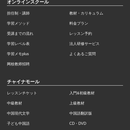
オンラインスクール
担任制・講師
教材・カリキュラム
学習メソッド
料金プラン
受講までの流れ
レッスン予約
学習レベル表
法人研修サービス
学習メモplus
よくあるご質問
网校教师招聘
チャイナモール
レッスンチケット
入門&初級教材
中級教材
上級教材
中国現代文学
中国語翻訳版
子ども中国語
CD・DVD